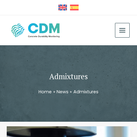
Skip
to
content
MAIN
MEN
Admixtures
Home
News
Admixtures