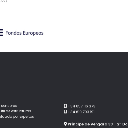
027)
 sensores
+34 657 116 373
til de estructuras
+34 610 793 191
aldado por expertos
Príncipe de Vergara 33 – 2º Dc